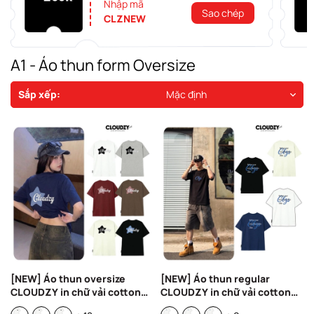
Nhập mã
Sao chép
CLZNEW
A1 - Áo thun form Oversize
Sắp xếp:
Mặc định
[NEW] Áo thun oversize
[NEW] Áo thun regular
CLOUDZY in chữ vải cotton
CLOUDZY in chữ vải cotton
100% 250gsm form rộng nam
100% 250gsm form rộng nam