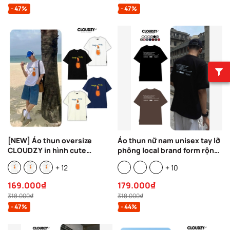
- 47%
- 47%
[NEW] Áo thun oversize
Áo thun nữ nam unisex tay lỡ
CLOUDZY in hình cute
phông local brand form rộng
Cloudzy 100% cotton dày dặn
teen cổ tròn oversize
+ 12
+ 10
áo phông form rộng nam nữ
CLOUDZY BE LOVED
unisex ORANGE
169.000₫
179.000₫
318.000₫
318.000₫
- 47%
- 44%