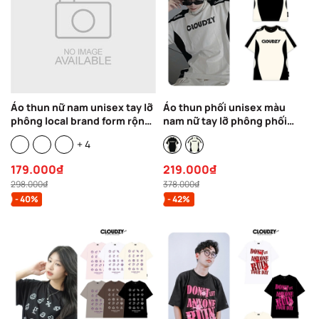
Áo thun nữ nam unisex tay lỡ
Áo thun phối unisex màu
phông local brand form rộng
nam nữ tay lỡ phông phối
teen cổ tròn oversize cotton
màu form rộng basic theo
+ 4
CLOUDZY WINTER
trend local brand Cloudzy cổ
tròn oversize SPY
179.000₫
219.000₫
298.000₫
378.000₫
- 40%
- 42%