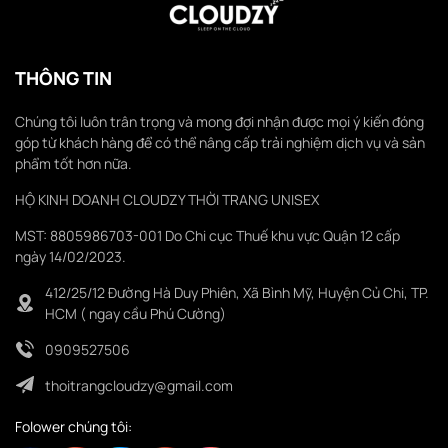
THÔNG TIN
Chúng tôi luôn trân trọng và mong đợi nhận được mọi ý kiến đóng
góp từ khách hàng để có thể nâng cấp trải nghiệm dịch vụ và sản
phẩm tốt hơn nữa.
HỘ KINH DOANH CLOUDZY THỜI TRANG UNISEX
MST: 8805986703-001 Do Chi cục Thuế khu vực Quận 12 cấp
ngày 14/02/2023.
412/25/12 Đường Hà Duy Phiên, Xã Bình Mỹ, Huyện Củ Chi, TP.
HCM ( ngay cầu Phú Cường)
0909527506
thoitrangcloudzy@gmail.com
Folower chúng tôi: