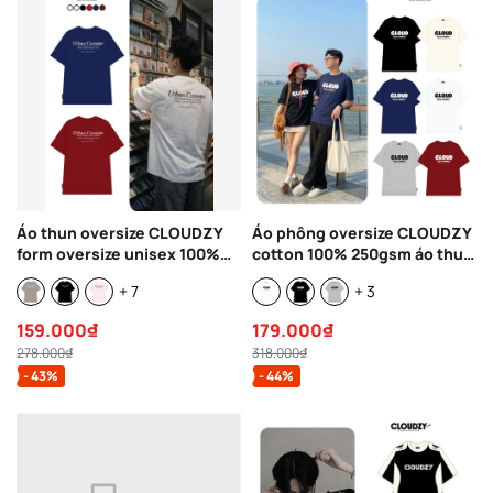
Áo thun oversize CLOUDZY
Áo phông oversize CLOUDZY
form oversize unisex 100%
cotton 100% 250gsm áo thun
cotton 250GSM áo phông đi
nam nữ form rộng đồ đôi
+ 7
+ 3
học phong cách streetwear
unisex local brand basic
CENTER
RELAX
159.000₫
179.000₫
278.000₫
318.000₫
- 43%
- 44%