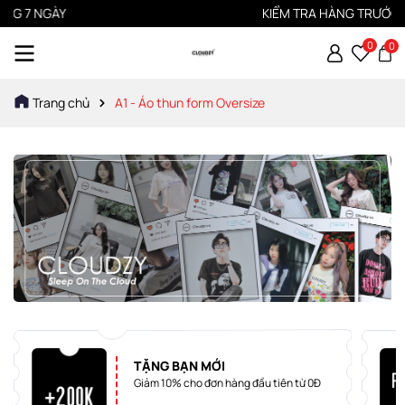
 NGÀY
KIỂM TRA HÀNG TRƯỚC KHI T
0
0
Trang chủ
A1 - Áo thun form Oversize
TẶNG BẠN MỚI
Giảm 10% cho đơn hàng đầu tiên từ 0Đ