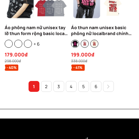
Áo phông nam nữ unisex tay
Áo thun nam unisex basic
lỡ thun form rộng basic local
phông nữ localbrand chính
brand cổ tròn cotton
hãng form rộng cổ tròn
+ 6
oversize CLOUDZY SPACE
cotton CLOUDZY RUIN
179.000₫
199.000₫
298.000₫
338.000₫
- 40%
- 41%
1
2
3
4
5
6