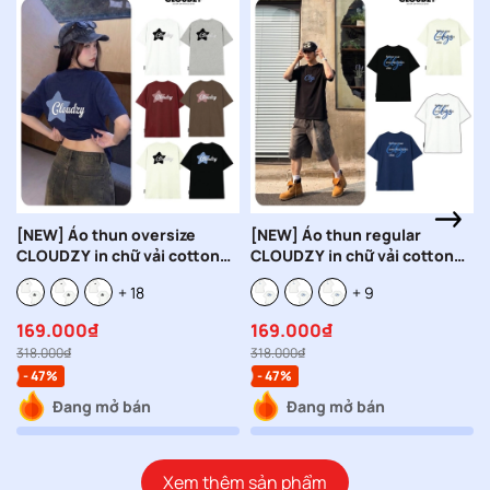
[NEW] Áo thun oversize
[NEW] Áo thun regular
CLOUDZY in chữ vải cotton
CLOUDZY in chữ vải cotton
100% 250gsm form rộng nam
100% 250gsm form rộng nam
+ 18
+ 9
nữ áo phông regular local
nữ áo phông oversize local
brand streetwear basic NOVA
brand streetwear basic
169.000₫
169.000₫
REFINE
318.000₫
318.000₫
- 47%
- 47%
Đang mở bán
Đang mở bán
Xem thêm sản phẩm