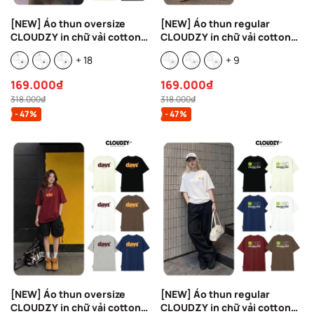
[NEW] Áo thun oversize
[NEW] Áo thun regular
CLOUDZY in chữ vải cotton
CLOUDZY in chữ vải cotton
100% 250gsm form rộng nam
100% 250gsm form rộng nam
+ 18
+ 9
nữ áo phông regular local
nữ áo phông oversize local
brand streetwear basic NOVA
brand streetwear basic
169.000₫
169.000₫
REFINE
318.000₫
318.000₫
- 47%
- 47%
[NEW] Áo thun oversize
[NEW] Áo thun regular
CLOUDZY in chữ vải cotton
CLOUDZY in chữ vải cotton