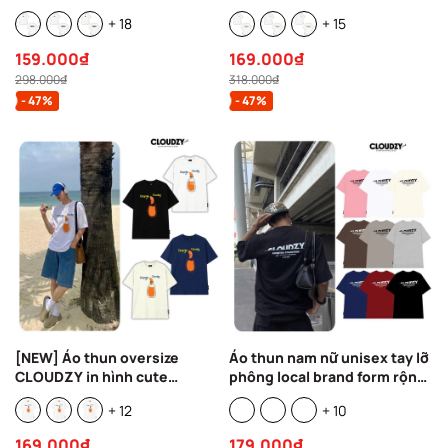
100% 250gsm dày dặn form
100% 250gsm dày dặn form
+ 18
+ 15
rộng nam nữ áo phông
rộng nam nữ áo phông
regular local brand
oversize local brand
159.000₫
169.000₫
streetwear DAYS
streetwear OUTDOOR
298.000₫
318.000₫
- 47%
- 47%
[NEW] Áo thun oversize
Áo thun nam nữ unisex tay lỡ
CLOUDZY in hình cute
phông local brand form rộng
Cloudzy 100% cotton dày dặn
teen cổ tròn oversize cotton
+ 12
+ 10
áo phông form rộng nam nữ
CLOUDZY CROP
unisex ORANGE
169.000₫
179.000₫