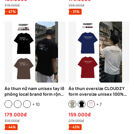
318.000₫
258.000₫
- 47%
- 31%
Áo thun nữ nam unisex tay lỡ
Áo thun oversize CLOUDZY
phông local brand form rộng
form oversize unisex 100%
teen cổ tròn oversize
cotton 250GSM áo phông đi
+ 10
+ 7
CLOUDZY BE LOVED
học phong cách streetwear
CENTER
179.000₫
159.000₫
318.000₫
278.000₫
- 44%
- 43%