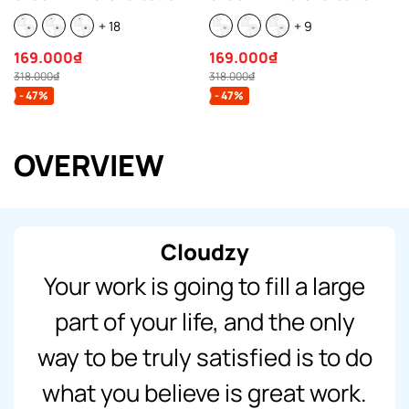
100% 250gsm form rộng nam
100% 250gsm form rộng nam
+ 18
+ 9
nữ áo phông regular local
nữ áo phông oversize local
brand streetwear basic NOVA
brand streetwear basic
169.000₫
169.000₫
REFINE
318.000₫
318.000₫
- 47%
- 47%
OVERVIEW
Cloudzy
Your work is going to fill a large
part of your life, and the only
way to be truly satisfied is to do
what you believe is great work.