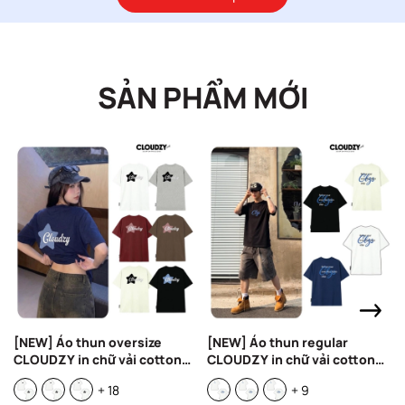
SẢN PHẨM MỚI
[NEW] Áo thun oversize
[NEW] Áo thun regular
CLOUDZY in chữ vải cotton
CLOUDZY in chữ vải cotton
100% 250gsm form rộng nam
100% 250gsm form rộng nam
+ 18
+ 9
nữ áo phông regular local
nữ áo phông oversize local