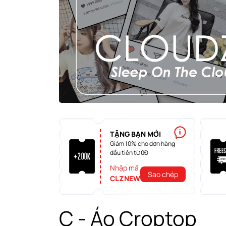
TẶNG BẠN MỚI
Giảm 10% cho đơn hàng
đầu tiên từ 0Đ
Nhập mã
Sao chép
CLZNEW
C - Áo Croptop