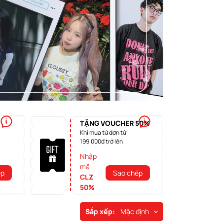
TẶNG VOUCHER 50%
Khi mua từ đơn từ
199.000đ trở lên
Nhập
mã
ép
Sao chép
CLZ
50%
Sắp xếp:
Mặc định