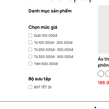
Danh mục sản phẩm
Chọn mức giá
Dưới 100.000đ
Từ 100.000đ - 200.000đ
Từ 200.000đ - 300.000đ
Từ 300.000đ - 500.000đ
Áo t
Trên 500.000đ
phông
cổ tr
co gi
Bộ sưu tập
169.
CLO
BST TẾT 25
TRƠ