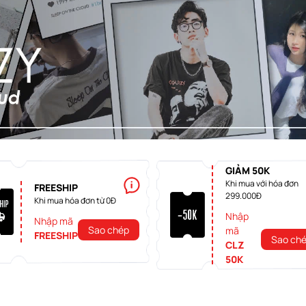
GIẢM 50K
Khi mua với hóa đơn
FREESHIP
299.000Đ
Khi mua hóa đơn từ 0Đ
Nhập
Nhập mã
Sao chép
mã
FREESHIP
Sao ch
CLZ
50K