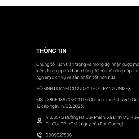
THÔNG TIN
Chúng tôi luôn trân trọng và mong đợi nhận được mọ
kiến đóng góp từ khách hàng để có thể nâng cấp trả
nghiệm dịch vụ và sản phẩm tốt hơn nữa.
HỘ KINH DOANH CLOUDZY THỜI TRANG UNISEX
MST: 8805986703-001 Do Chi cục Thuế khu vực Qu
12 cấp ngày 14/02/2023.
412/25/12 Đường Hà Duy Phiên, Xã Bình Mỹ, Huy
Củ Chi, TP. HCM ( ngay cầu Phú Cường)
0909527506