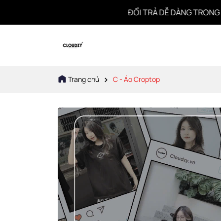
ĐỔI TRẢ DỄ DÀNG TRONG 7 NGÀY
Trang chủ
C - Áo Croptop