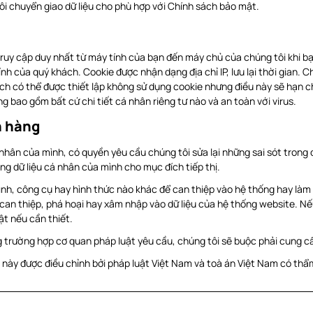
ôi chuyển giao dữ liệu cho phù hợp với Chính sách bảo mật.
truy cập duy nhất từ máy tính của bạn đến máy chủ của chúng tôi khi bạ
tính của quý khách. Cookie được nhận dạng địa chỉ IP, lưu lại thời gian
ách có thể được thiết lập không sử dụng cookie nhưng điều này sẽ hạn 
 bao gồm bất cứ chi tiết cá nhân riêng tư nào và an toàn với virus.
h hàng
nhân của mình, có quyền yêu cầu chúng tôi sửa lại những sai sót trong 
g dữ liệu cá nhân của mình cho mục đích tiếp thị.
nh, công cụ hay hình thức nào khác để can thiệp vào hệ thống hay làm 
an thiệp, phá hoại hay xâm nhập vào dữ liệu của hệ thống website. Nếu
ật nếu cần thiết.
g trường hợp cơ quan pháp luật yêu cầu, chúng tôi sẽ buộc phải cung c
b này được điều chỉnh bởi pháp luật Việt Nam và toà án Việt Nam có th