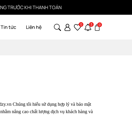
ỚC KHI THANH TOÁN
B
0
3
0
Tin tức
Liên hệ
udzy.vn Chúng tôi hiểu sử dụng hợp lý và bảo mật
hỉ nhằm nâng cao chất lượng dịch vụ khách hàng và