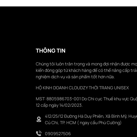
THÔNG TIN
Chúng tôi luôn trân trọng và mong đợi nhận được mọ
kiến đóng góp từ khách hàng để có thể nâng cấp trả
nghiệm dịch vụ và sản phẩm tốt hơn nữa.
HỘ KINH DOANH CLOUDZY THỜI TRANG UNISEX
MST: 8805986703-001 Do Chi cục Thuế khu vực Qu
12 cấp ngày 14/02/2023.
412/25/12 Đường Hà Duy Phiên, Xã Bình Mỹ, Huy
Củ Chi, TP. HCM ( ngay cầu Phú Cường)
0909527506