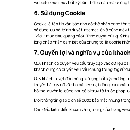
website khác, hay bất kỳ bên thứ ba nào mà chúng t
6. Sử dụng Cookie
Cookie là tập tin văn bản nhỏ có thể nhận dạng tên 
sẽ được lưu bởi trình duyệt internet lên ổ cứng máy 
(ví dụ: mục tiêu quảng cáo). Trình duyệt của quý kh
lòng chấp nhận cam kết của chúng tôi là cookie không
7. Quyền lợi và nghĩa vụ của khác
Quý khách có quyền yêu cầu truy cập vào dữ liệu cá 
khách cũng có quyền yêu cầu chúng tôi ngưng sử dụn
Quý khách tuyệt đối không sử dụng bất kỳ chương trì
truyền bá hay cổ vũ cho bất kỳ hoạt động nào nhằm c
bỏ mọi quyền lợi cũng như sẽ bị truy tố trước pháp lu
Mọi thông tin giao dịch sẽ được bảo mật nhưng tron
Các điều kiện, điều khoản và nội dung của trang we