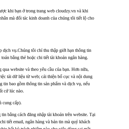
ược khi bạn ở trong trang web cloudzy.vn và khi
nhân mà đối tác kinh doanh của chúng tôi tiết lộ cho
 dịch vụ.Chúng tôi chỉ thu thập giới hạn thông tin
anh toán bằng thẻ hoặc chi tiết tài khoản ngân hàng.
ng qua website và theo yêu cầu của bạn. Hơn nữa,
iệc tải dữ liệu từ web; cải thiện bố cục và nội dung
g tin bao gồm thông tin sản phẩm và dịch vụ, nếu
t cứ lúc nào.
à cung cấp).
 tin bằng cách đăng nhập tài khoản trên website. Tại
hi tiết email, ngân hàng và bản tin mà quý khách
chịu bất kỳ trách nhiệm nào cho việc dùng sai mật