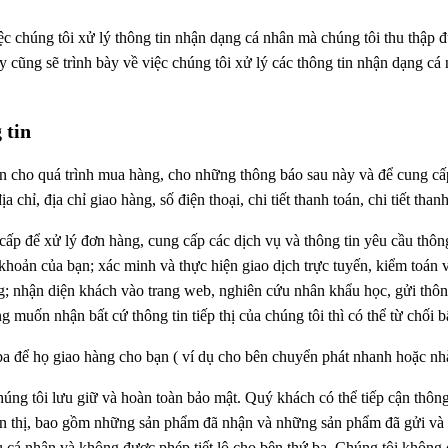
 chúng tôi xử lý thông tin nhận dạng cá nhân mà chúng tôi thu thập đ
 cũng sẽ trình bày về việc chúng tôi xử lý các thông tin nhận dạng cá 
g tin
bạn cho quá trình mua hàng, cho những thông báo sau này và để cung cấp
ịa chỉ, địa chỉ giao hàng, số điện thoại, chi tiết thanh toán, chi tiết th
cấp để xử lý đơn hàng, cung cấp các dịch vụ và thông tin yêu cầu thô
 khoản của bạn; xác minh và thực hiện giao dịch trực tuyến, kiểm toán v
; nhận diện khách vào trang web, nghiên cứu nhân khẩu học, gửi thôn
muốn nhận bất cứ thông tin tiếp thị của chúng tôi thì có thể từ chối bấ
 ba để họ giao hàng cho bạn ( ví dụ cho bên chuyển phát nhanh hoặc nh
úng tôi lưu giữ và hoàn toàn bảo mật. Quý khách có thể tiếp cận thông
iển thị, bao gồm những sản phẩm đã nhận và những sản phẩm đã gửi và c
u cá nhân và không được phép tiết lộ cho bên thứ ba. Chúng tôi không 