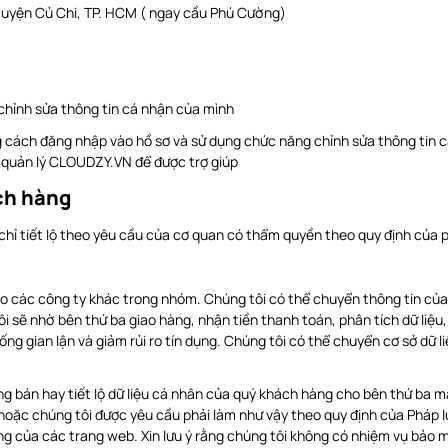
 Huyện Củ Chi, TP. HCM ( ngay cầu Phú Cường)
 chỉnh sửa thông tin cá nhận của mình
 cách đăng nhập vào hồ sơ và sử dụng chức năng chỉnh sửa thông tin c
n quản lý CLOUDZY.VN để được trợ giúp
ch hàng
hỉ tiết lộ theo yêu cầu của cơ quan có thẩm quyền theo quy định của p
o các công ty khác trong nhóm. Chúng tôi có thể chuyển thông tin của
i sẽ nhờ bên thứ ba giao hàng, nhận tiền thanh toán, phân tích dữ liệu, 
hống gian lận và giảm rủi ro tín dụng. Chúng tôi có thể chuyển cơ sở dữ
 bán hay tiết lộ dữ liệu cá nhân của quý khách hàng cho bên thứ ba mà
hoặc chúng tôi được yêu cầu phải làm như vậy theo quy định của Pháp 
g của các trang web. Xin lưu ý rằng chúng tôi không có nhiệm vụ bảo m