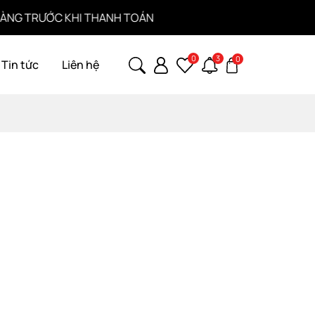
 TRƯỚC KHI THANH TOÁN
0
3
0
Tin tức
Liên hệ