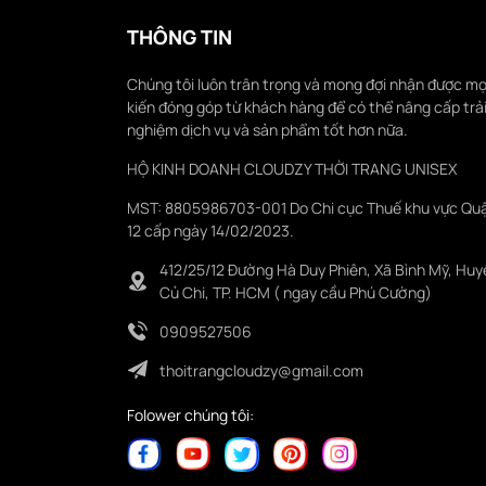
THÔNG TIN
Chúng tôi luôn trân trọng và mong đợi nhận được mọ
kiến đóng góp từ khách hàng để có thể nâng cấp trả
nghiệm dịch vụ và sản phẩm tốt hơn nữa.
HỘ KINH DOANH CLOUDZY THỜI TRANG UNISEX
MST: 8805986703-001 Do Chi cục Thuế khu vực Qu
12 cấp ngày 14/02/2023.
412/25/12 Đường Hà Duy Phiên, Xã Bình Mỹ, Huy
Củ Chi, TP. HCM ( ngay cầu Phú Cường)
0909527506
thoitrangcloudzy@gmail.com
Folower chúng tôi: