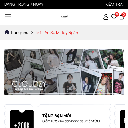
Ễ DÀNG TRONG 7 NGÀY
KIỂM TRA HÀ
0
0
Trang chủ
M1 - Áo Sơ Mi Tay Ngắn
TẶNG BẠN MỚI
Giảm 10% cho đơn hàng đầu tiên từ 0Đ