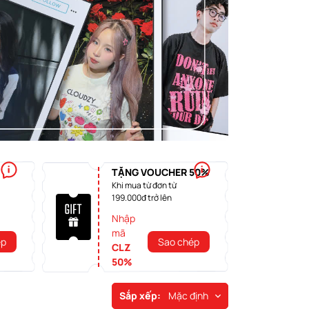
TẶNG VOUCHER 50%
Khi mua từ đơn từ
199.000đ trở lên
Nhập
mã
ép
Sao chép
CLZ
50%
Sắp xếp:
Mặc định