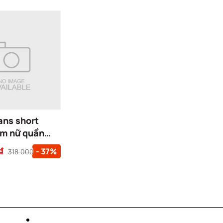
ans short
m nữ quần
 basic ống
₫
- 37%
318.000₫
 cao unisex
 lưng cao
ụng DARK
HORT