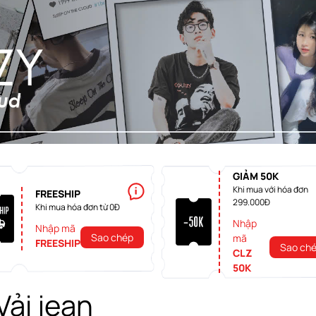
GIẢM 50K
Khi mua với hóa đơn
FREESHIP
299.000Đ
Khi mua hóa đơn từ 0Đ
Nhập
Nhập mã
Sao chép
mã
FREESHIP
Sao ch
CLZ
50K
Vải jean