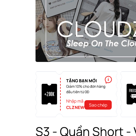
TẶNG BẠN MỚI
Giảm 10% cho đơn hàng
đầu tiên từ 0Đ
Nhập mã
Sao chép
CLZNEW
S3 - Quần Short - 