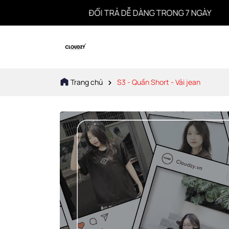
ĐỔI TRẢ DỄ DÀNG TRONG 7 NGÀY
Trang chủ
S3 - Quần Short - Vải jean