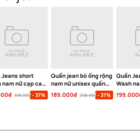
 Jeans short
Quần jean bò ống rộng
Quần Je
 nam nữ cạp cao
nam nữ unisex quần
Wash na
basic jeans bò
jeans trơn basic ống
jeans bò
000₫
189.000₫
199.000
- 37%
- 37%
318.000₫
298.000₫
rộng cao cấp
suông bigsize Cloudzy
rộng cạp
x tôn dáng form
JEAN SHORT
tôn dáng
g lưng cao BLUE
form th
RT
GRAY S