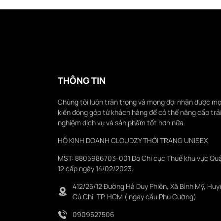
THÔNG TIN
Chúng tôi luôn trân trọng và mong đợi nhận được mọ
kiến đóng góp từ khách hàng để có thể nâng cấp trả
nghiệm dịch vụ và sản phẩm tốt hơn nữa.
HỘ KINH DOANH CLOUDZY THỜI TRANG UNISEX
MST: 8805986703-001 Do Chi cục Thuế khu vực Qu
12 cấp ngày 14/02/2023.
412/25/12 Đường Hà Duy Phiên, Xã Bình Mỹ, Huy
Củ Chi, TP. HCM ( ngay cầu Phú Cường)
0909527506