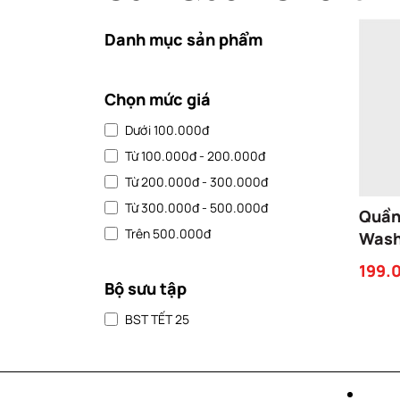
Danh mục sản phẩm
Chọn mức giá
Dưới 100.000đ
Từ 100.000đ - 200.000đ
Từ 200.000đ - 300.000đ
Từ 300.000đ - 500.000đ
Quần
Trên 500.000đ
Wash
quần 
199.
ống 
Bộ sưu tập
unise
BST TẾT 25
thụn
SHO