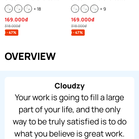
100% 250gsm form rộng nam
100% 250gsm form rộng nam
+ 18
+ 9
nữ áo phông regular local
nữ áo phông oversize local
brand streetwear basic NOVA
brand streetwear basic
169.000₫
169.000₫
REFINE
318.000₫
318.000₫
- 47%
- 47%
OVERVIEW
Cloudzy
Your work is going to fill a large
part of your life, and the only
way to be truly satisfied is to do
what you believe is great work.