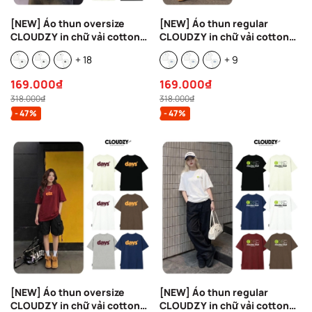
[NEW] Áo thun oversize
[NEW] Áo thun regular
CLOUDZY in chữ vải cotton
CLOUDZY in chữ vải cotton
100% 250gsm form rộng nam
100% 250gsm form rộng nam
+ 18
+ 9
nữ áo phông regular local
nữ áo phông oversize local
brand streetwear basic NOVA
brand streetwear basic
169.000₫
169.000₫
REFINE
318.000₫
318.000₫
- 47%
- 47%
[NEW] Áo thun oversize
[NEW] Áo thun regular
CLOUDZY in chữ vải cotton
CLOUDZY in chữ vải cotton