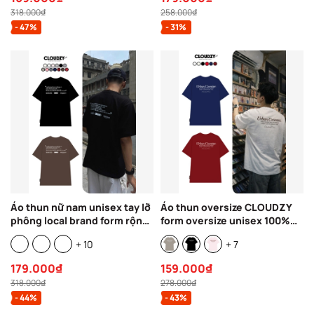
318.000₫
258.000₫
- 47%
- 31%
Áo thun nữ nam unisex tay lỡ
Áo thun oversize CLOUDZY
phông local brand form rộng
form oversize unisex 100%
teen cổ tròn oversize
cotton 250GSM áo phông đi
+ 10
+ 7
CLOUDZY BE LOVED
học phong cách streetwear
CENTER
179.000₫
159.000₫
318.000₫
278.000₫
- 44%
- 43%