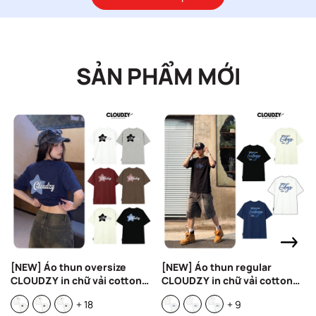
SẢN PHẨM MỚI
[NEW] Áo thun oversize
[NEW] Áo thun regular
CLOUDZY in chữ vải cotton
CLOUDZY in chữ vải cotton
100% 250gsm form rộng nam
100% 250gsm form rộng nam
+ 18
+ 9
nữ áo phông regular local
nữ áo phông oversize local