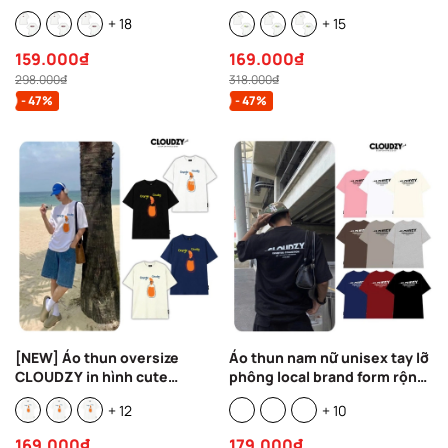
100% 250gsm dày dặn form
100% 250gsm dày dặn form
+ 18
+ 15
rộng nam nữ áo phông
rộng nam nữ áo phông
regular local brand
oversize local brand
159.000₫
169.000₫
streetwear DAYS
streetwear OUTDOOR
298.000₫
318.000₫
- 47%
- 47%
[NEW] Áo thun oversize
Áo thun nam nữ unisex tay lỡ
CLOUDZY in hình cute
phông local brand form rộng
Cloudzy 100% cotton dày dặn
teen cổ tròn oversize cotton
+ 12
+ 10
áo phông form rộng nam nữ
CLOUDZY CROP
unisex ORANGE
169.000₫
179.000₫