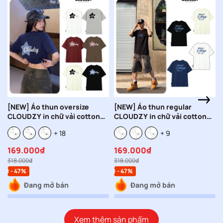
[NEW] Áo thun oversize
[NEW] Áo thun regular
CLOUDZY in chữ vải cotton
CLOUDZY in chữ vải cotton
100% 250gsm form rộng nam
100% 250gsm form rộng nam
+ 18
+ 9
nữ áo phông regular local
nữ áo phông oversize local
brand streetwear basic NOVA
brand streetwear basic
169.000₫
169.000₫
REFINE
318.000₫
318.000₫
- 47%
- 47%
Đang mở bán
Đang mở bán
Xem thêm sản phẩm