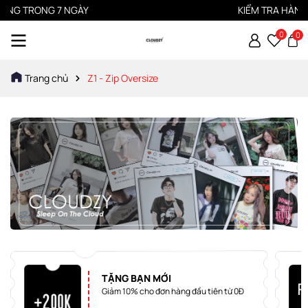
ÀNG TRONG 7 NGÀY
KIỂM TRA HÀNG T
0
0
Trang chủ
Z1 - Zip Oversize
TẶNG BẠN MỚI
Giảm 10% cho đơn hàng đầu tiên từ 0Đ