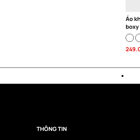
Áo k
boxy
brand
bông
249.
basi
FORG
THÔNG TIN