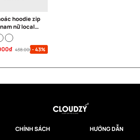
hoác hoodie zip
 nam nữ local
 zip hoodie nỉ
 dầy dặn unisex
000₫
- 43%
c CLOUDZY
438.000₫
IVE
CHÍNH SÁCH
HƯỚNG DẪN