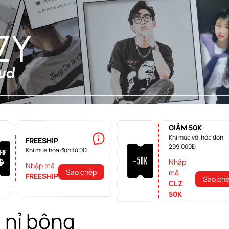
GIẢM 50K
Khi mua với hóa đơn
FREESHIP
299.000Đ
Khi mua hóa đơn từ 0Đ
Nhập
Nhập mã
Sao chép
mã
FREESHIP
Sao ch
CLZ
50K
i nỉ bông