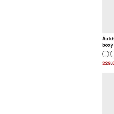
Áo k
boxy
brand
bông
229.
basi