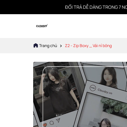
ĐỔI TRẢ DỄ DÀNG TRONG 7 NGÀY
Trang chủ
Z2 - Zip Boxy _ Vải nỉ bông