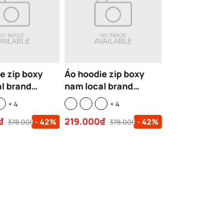
e zip boxy
Áo hoodie zip boxy
l brand
nam local brand
hoodie nỉ
CLOUDZY TRƠN khoác
+ 4
+ 4
unisex form
boxy zip nỉ bông nữ
₫
219.000₫
- 42%
- 42%
ic mũ siêu to
unisex form rộng
378.000₫
378.000₫
basic