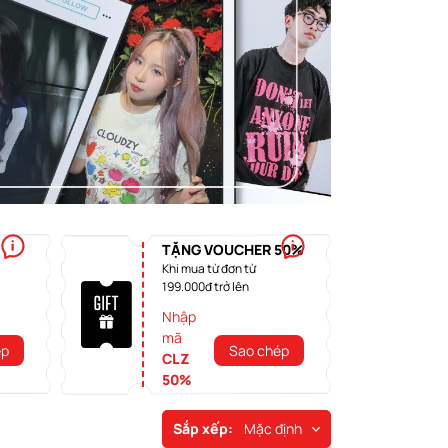
TẶNG VOUCHER 50%
Khi mua từ đơn từ
199.000đ trở lên
Nhập
mã
ép
Sao chép
CLZ
50%
Sắp xếp:
Mặc định