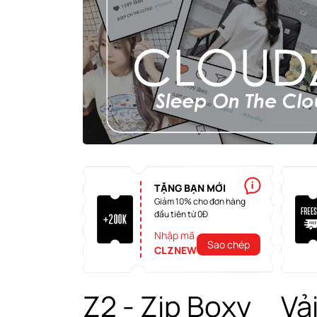
TẶNG BẠN MỚI
Giảm 10% cho đơn hàng
đầu tiên từ 0Đ
Nhập mã
Sao chép
CLZNEW
Z2 - Zip Boxy _ Vả