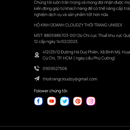
Chúng tôi luôn trân trọng và mong đợi nhận được mọ
kiến đóng góp từ khách hàng để có thể nâng cấp trả
nghiệm dịch vụ và sản phẩm tốt hơn nữa.
HỘ KINH DOANH CLOUDZY THỜI TRANG UNISEX
MST: 8805986703-001 Do Chi cục Thuế khu vực Qu
12 cấp ngày 14/02/2023.
412/25/12 Đường Hà Duy Phiên, Xã Bình Mỹ, Huy
Củ Chi, TP. HCM ( ngay cầu Phú Cường)
0909527506
thoitrangcloudzy@gmail.com
Folower chúng tôi: