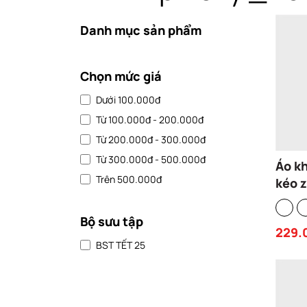
Danh mục sản phẩm
Chọn mức giá
Dưới 100.000đ
Từ 100.000đ - 200.000đ
Từ 200.000đ - 300.000đ
Từ 300.000đ - 500.000đ
Áo k
Trên 500.000đ
kéo 
hood
form 
Bộ sưu tập
229.
ký áo
BST TẾT 25
ZIP 