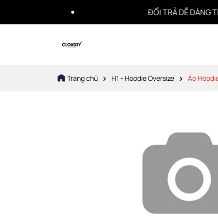
ĐỔI TRẢ DỄ DÀNG TRONG 7
Trang chủ
H1 - Hoodie Oversize
Áo Hoodie