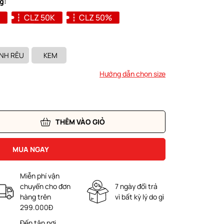
g:
CLZ 50K
CLZ 50%
NH RÊU
KEM
Hướng dẫn chọn size
THÊM VÀO GIỎ
MUA NGAY
Miễn phí vận
chuyển cho đơn
7 ngày đổi trả
hàng trên
vì bất kỳ lý do gì
299.000Đ
Đến tận nơi