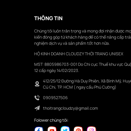
THÔNG TIN
Chúng tôi luôn trân trọng và mong đợi nhận được mọ
kiến đóng góp từ khách hàng để có thể nâng cấp trả
nghiệm dịch vụ và sản phẩm tốt hơn nữa.
HỘ KINH DOANH CLOUDZY THỜI TRANG UNISEX
MST: 8805986703-001 Do Chi cục Thuế khu vực Qu
12 cấp ngày 14/02/2023.
412/25/12 Đường Hà Duy Phiên, Xã Bình Mỹ, Huy
Củ Chi, TP. HCM ( ngay cầu Phú Cường)
0909527506
thoitrangcloudzy@gmail.com
Folower chúng tôi: