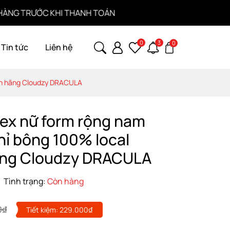
TRƯỚC KHI THANH TOÁN
0
3
0
Tin tức
Liên hệ
ính hãng Cloudzy DRACULA
ex nữ form rộng nam
 nỉ bông 100% local
ãng Cloudzy DRACULA
Tình trạng:
Còn hàng
0₫
Tiết kiệm:
229.000₫