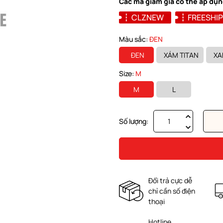
Các mã giảm giá có thể áp dụn
CLZNEW
FREESHIP
Màu sắc:
ĐEN
ĐEN
XÁM TITAN
XA
Size:
M
M
L
Số lượng:
Đổi trả cực dễ
chỉ cần số điện
thoại
Hotline