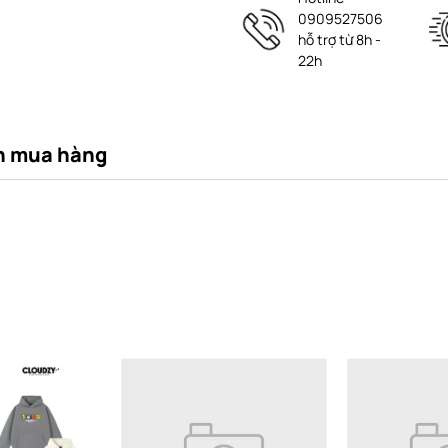
0909527506
hỗ trợ từ 8h -
22h
n mua hàng