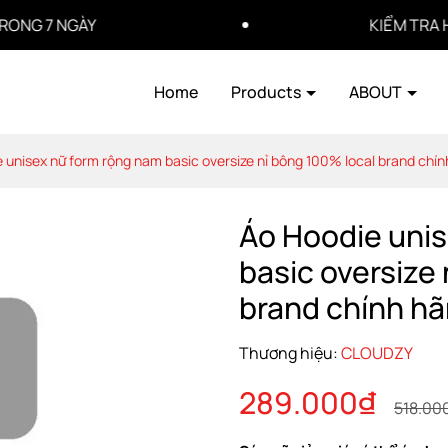
 NGÀY
KIỂM TRA HÀNG 
Home
Products
ABOUT
 unisex nữ form rộng nam basic oversize nỉ bông 100% local brand ch
Áo Hoodie unis
basic oversize
brand chính h
Thương hiệu:
CLOUDZY
289.000₫
518.00