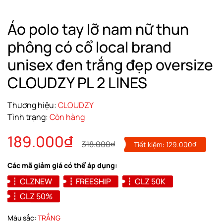
Áo polo tay lỡ nam nữ thun
phông có cổ local brand
unisex đen trắng đẹp oversize
CLOUDZY PL 2 LINES
Thương hiệu:
CLOUDZY
Tình trạng:
Còn hàng
189.000₫
318.000₫
Tiết kiệm:
129.000₫
Các mã giảm giá có thể áp dụng:
CLZNEW
FREESHIP
CLZ 50K
CLZ 50%
Màu sắc:
TRẮNG