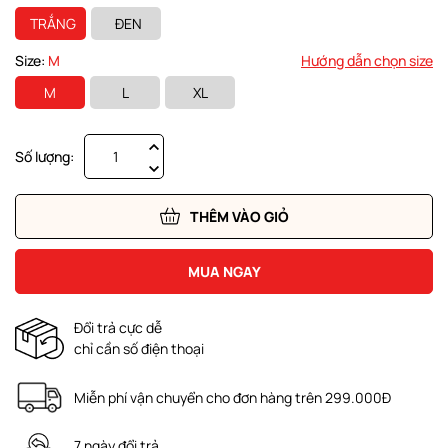
TRẮNG
ĐEN
Size:
M
Hướng dẫn chọn size
M
L
XL
Số lượng:
THÊM VÀO GIỎ
MUA NGAY
Đổi trả cực dễ
chỉ cần số điện thoại
Miễn phí vận chuyển cho đơn hàng trên 299.000Đ
7 ngày đổi trả