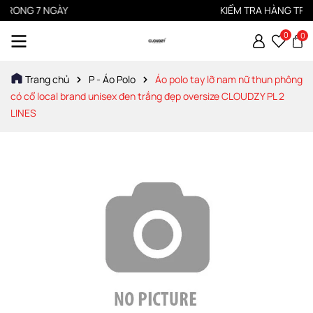
ONG 7 NGÀY
KIỂM TRA HÀNG TRƯỚC
0
0
Trang chủ
P - Áo Polo
Áo polo tay lỡ nam nữ thun phông
có cổ local brand unisex đen trắng đẹp oversize CLOUDZY PL 2
LINES