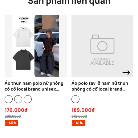
Sản phẩm liên quan
Áo thun nam polo nữ phông
Áo polo tay lỡ nam nữ thun
có cổ local brand unisex
phông có cổ local brand
thoáng khí thoải mái
unisex đen trắng oversize
oversize POLO TRƠN
CLOUDZY PL CURVE
CLOUDZY
179.000₫
189.000₫
298.000₫
318.000₫
- 40%
- 41%