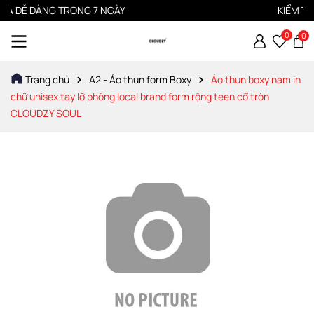
Ả DỄ DÀNG TRONG 7 NGÀY
KIỂM TRA 
0
0
Trang chủ
A2 - Áo thun form Boxy
Áo thun boxy nam in
chữ unisex tay lỡ phông local brand form rộng teen cổ tròn
CLOUDZY SOUL