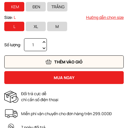
KEM
ĐEN
TRẮNG
Size:
L
Hướng dẫn chọn size
L
XL
M
Số lượng:
THÊM VÀO GIỎ
MUA NGAY
Đổi trả cực dễ
chỉ cần số điện thoại
Miễn phí vận chuyển cho đơn hàng trên 299.000Đ
7 ngày đổi trả