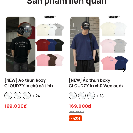
Sản phẩm liên quan
[NEW] Áo thun boxy
[NEW] Áo thun boxy
CLOUDZY in chữ cá tính
CLOUDZY in chữ Wecloudzy
100% cotton 250gsm nam nữ
100% cotton 250gsm dày
+ 24
+ 18
áo phông local brand
dặn áo phông form rộng nam
streetwear đi học RIDE
nữ unisex basic WE
169.000₫
169.000₫
298.000₫
- 43%