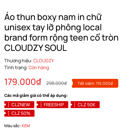
Áo thun boxy nam in chữ
unisex tay lỡ phông local
brand form rộng teen cổ tròn
CLOUDZY SOUL
Thương hiệu:
CLOUDZY
Tình trạng:
Còn hàng
179.000₫
298.000₫
Tiết kiệm:
119.000₫
Các mã giảm giá có thể áp dụng:
CLZNEW
FREESHIP
CLZ 50K
CLZ 50%
Màu sắc:
KEM