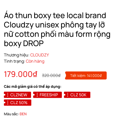
Áo thun boxy tee local brand
Cloudzy unisex phông tay lỡ
nữ cotton phối màu form rộng
boxy DROP
Thương hiệu:
CLOUDZY
Tình trạng:
Còn hàng
179.000₫
320.000₫
Tiết kiệm:
141.000₫
Các mã giảm giá có thể áp dụng:
CLZNEW
FREESHIP
CLZ 50K
CLZ 50%
Màu sắc:
ĐEN