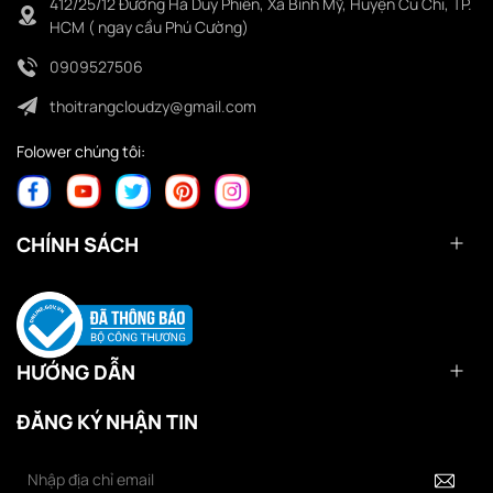
412/25/12 Đường Hà Duy Phiên, Xã Bình Mỹ, Huyện Củ Chi, TP.
HCM ( ngay cầu Phú Cường)
0909527506
thoitrangcloudzy@gmail.com
Folower chúng tôi:
CHÍNH SÁCH
HƯỚNG DẪN
ĐĂNG KÝ NHẬN TIN