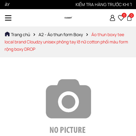
ÀY
KIỂM TRA HÀNG TRƯỚC KHI THAN
0
0
Trang chủ
A2 - Áo thun form Boxy
Áo thun boxy tee
local brand Cloudzy unisex phông tay lỡ nữ cotton phối màu form
rộng boxy DROP