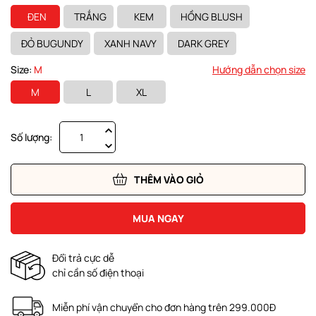
ĐEN
TRẮNG
KEM
HỒNG BLUSH
ĐỎ BUGUNDY
XANH NAVY
DARK GREY
Size:
M
Hướng dẫn chọn size
M
L
XL
Số lượng:
THÊM VÀO GIỎ
MUA NGAY
Đổi trả cực dễ
chỉ cần số điện thoại
Miễn phí vận chuyển cho đơn hàng trên 299.000Đ