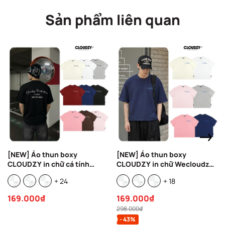
Sản phẩm liên quan
[NEW] Áo thun boxy
[NEW] Áo thun boxy
CLOUDZY in chữ cá tính
CLOUDZY in chữ Wecloudzy
100% cotton 250gsm nam nữ
100% cotton 250gsm dày
+ 24
+ 18
áo phông local brand
dặn áo phông form rộng nam
streetwear đi học RIDE
nữ unisex basic WE
169.000₫
169.000₫
298.000₫
- 43%