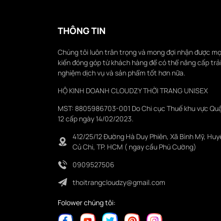
THÔNG TIN
Chúng tôi luôn trân trọng và mong đợi nhận được mọ
kiến đóng góp từ khách hàng để có thể nâng cấp trả
nghiệm dịch vụ và sản phẩm tốt hơn nữa.
HỘ KINH DOANH CLOUDZY THỜI TRANG UNISEX
MST: 8805986703-001 Do Chi cục Thuế khu vực Qu
12 cấp ngày 14/02/2023.
412/25/12 Đường Hà Duy Phiên, Xã Bình Mỹ, Huy
Củ Chi, TP. HCM ( ngay cầu Phú Cường)
0909527506
thoitrangcloudzy@gmail.com
Folower chúng tôi: