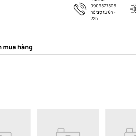
0909527506
hỗ trợ từ 8h -
22h
n mua hàng