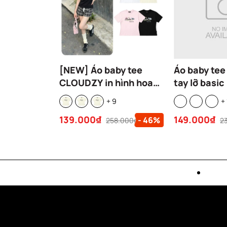
[NEW] Áo baby tee
Áo baby tee
CLOUDZY in hình hoa
tay lỡ basic
hồng ôm dáng y2k
Cloudzy tee
+ 9
+ 
100% cotton 250gsm
form rộng c
139.000₫
149.000₫
- 46%
áo phông cộc tay nữ
BBT SHIBA
258.000₫
2
local brand cute ROSE