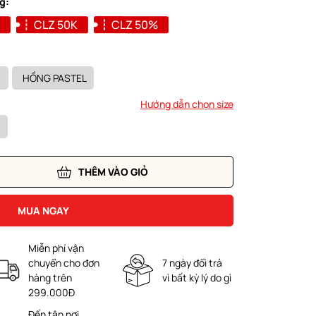
g:
CLZ 50K
CLZ 50%
HỒNG PASTEL
Hướng dẫn chọn size
THÊM VÀO GIỎ
MUA NGAY
Miễn phí vận
chuyển cho đơn
7 ngày đổi trả
hàng trên
vì bất kỳ lý do gì
299.000Đ
Đến tận nơi