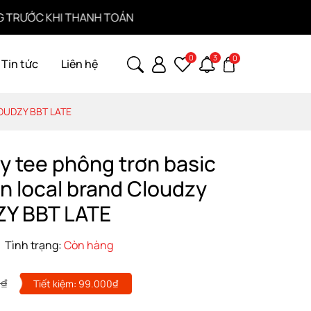
C KHI THANH TOÁN
B
0
3
0
Tin tức
Liên hệ
CLOUDZY BBT LATE
y tee phông trơn basic
òn local brand Cloudzy
Y BBT LATE
Tình trạng:
Còn hàng
0₫
Tiết kiệm:
99.000₫