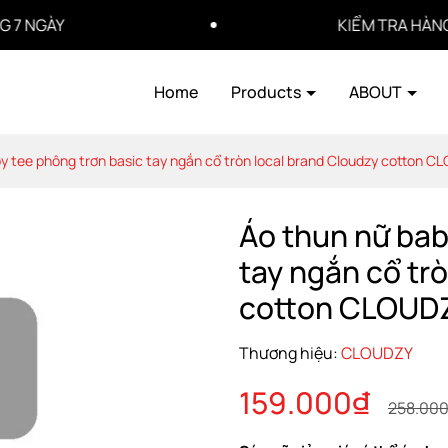
ÀY
KIỂM TRA HÀNG TRƯỚ
Home
Products
ABOUT
y tee phông trơn basic tay ngắn cổ tròn local brand Cloudzy cotton 
Áo thun nữ bab
tay ngắn cổ tr
cotton CLOUDZ
Thương hiệu:
CLOUDZY
159.000₫
258.00