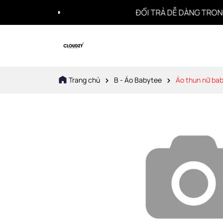
ĐỔI TRẢ DỄ DÀNG TRONG 7 NG
Trang chủ
B - Áo Babytee
Áo thun nữ bab