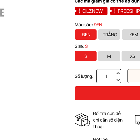
Các mã giảm giá có thể áp dụn
CLZNEW
FREESHIP
Màu sắc:
ĐEN
ĐEN
TRẮNG
KEM
Size:
S
S
M
XS
Số lượng:
Đổi trả cực dễ
chỉ cần số điện
thoại
Hotline