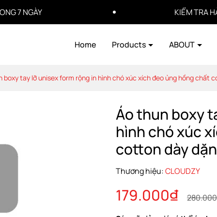
GÀY
KIỂM TRA HÀNG TRƯ
Home
Products
ABOUT
n boxy tay lỡ unisex form rộng in hình chó xúc xích đeo ủng hồng chất 
Áo thun boxy ta
hình chó xúc x
cotton dày dặn
Thương hiệu:
CLOUDZY
179.000₫
280.00