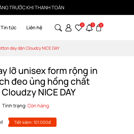
ỚC KHI THANH TOÁN
0
3
0
Tin tức
Liên hệ
cotton dày dặn Cloudzy NICE DAY
y lỡ unisex form rộng in
ích đeo ủng hồng chất
 Cloudzy NICE DAY
Tình trạng:
Còn hàng
0₫
Tiết kiệm:
101.000₫