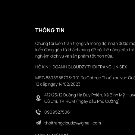
THÔNG TIN
Chúng tôi luôn trân trọng và mong đợi nhận được mọ
kiến đóng góp từ khách hàng để có thể nâng cấp trả
nghiệm dịch vụ và sản phẩm tốt hơn nữa.
HỘ KINH DOANH CLOUDZY THỜI TRANG UNISEX
MST: 8805986703-001 Do Chi cục Thuế khu vực Qu
12 cấp ngày 14/02/2023.
412/25/12 Đường Hà Duy Phiên, Xã Bình Mỹ, Huy
Củ Chi, TP. HCM ( ngay cầu Phú Cường)
0909527506
thoitrangcloudzy@gmail.com