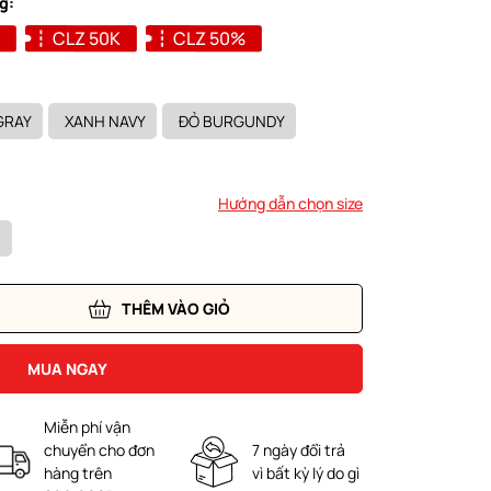
g:
CLZ 50K
CLZ 50%
GRAY
XANH NAVY
ĐỎ BURGUNDY
Hướng dẫn chọn size
THÊM VÀO GIỎ
MUA NGAY
Miễn phí vận
chuyển cho đơn
7 ngày đổi trả
hàng trên
vì bất kỳ lý do gì