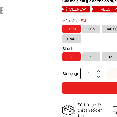
Các mã giảm giá có thể áp dụn
CLZNEW
FREESHIP
Màu sắc:
KEM
KEM
ĐEN
DARK 
TRẮNG
Size:
L
L
XL
M
Số lượng:
Đổi trả cực dễ
chỉ cần số điện
thoại