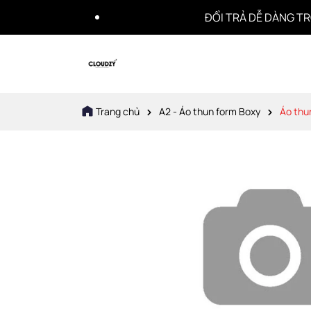
ĐỔI TRẢ DỄ DÀNG TRONG 7 N
Trang chủ
A2 - Áo thun form Boxy
Áo thu