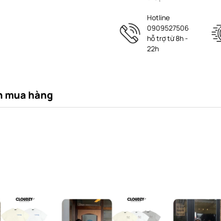
Hotline
0909527506
hỗ trợ từ 8h -
22h
n mua hàng