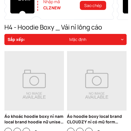
Nhập mã
Sao chép
CLZNEW
H4 - Hoodie Boxy _ Vải nỉ lông cáo
Sắp xếp:
Mặc định
Áo khoác hoodie boxy nỉ nam
Áo hoodie boxy local brand
local brand hoodie nữ unisex
CLOUDZY nỉ có mũ form
form rộng basic tay phồng
thụng cao cấp in logo chữ ký