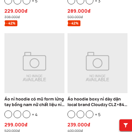
+ 5
+ 3
CLOUDZY STICKER
áo khoác nỉ thời trang đường
phố HD CORE
229.000₫
289.000₫
398.000₫
500.000₫
- 42%
- 42%
Áo nỉ hoodie có mũ form lửng
Áo hoodie boxy nỉ dày dặn
tay bồng nam nữ chất liệu nỉ
local brand Cloudzy CLZ+84
bông dày dặn ấm áp in chữ
nam nữ form rộng basic
+ 4
+ 5
retro t86 MALIAN CLOUDZY
unisex có mũ siêu to
localbrand
299.000₫
239.000₫
520.000₫
400.000₫