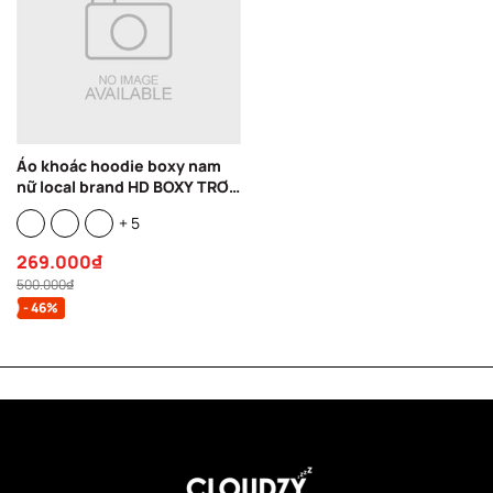
Áo khoác hoodie boxy nam
nữ local brand HD BOXY TRƠN
unisex form rộng nỉ bông dày
+ 5
mũ to 2 lớp basic
269.000₫
500.000₫
- 46%