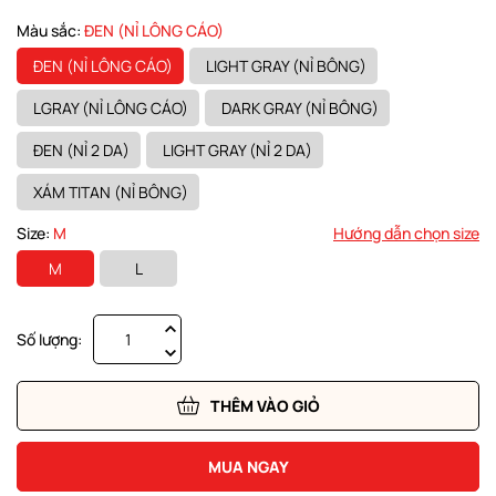
Màu sắc:
ĐEN (NỈ LÔNG CÁO)
ĐEN (NỈ LÔNG CÁO)
LIGHT GRAY (NỈ BÔNG)
LGRAY (NỈ LÔNG CÁO)
DARK GRAY (NỈ BÔNG)
ĐEN (NỈ 2 DA)
LIGHT GRAY (NỈ 2 DA)
XÁM TITAN (NỈ BÔNG)
Size:
M
Hướng dẫn chọn size
M
L
Số lượng:
THÊM VÀO GIỎ
MUA NGAY