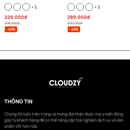
unisex form rộng basic tay
thụng cao cấp in logo chữ ký
+ 5
+ 3
phồng CLOUDZY STICKER
áo khoác nỉ thời trang đường
phố HD CORE
229.000₫
289.000₫
398.000₫
500.000₫
- 42%
- 42%
THÔNG TIN
Chúng tôi luôn trân trọng và mong đợi nhận được mọi ý kiến đóng
góp từ khách hàng để có thể nâng cấp trải nghiệm dịch vụ và sản
phẩm tốt hơn nữa.