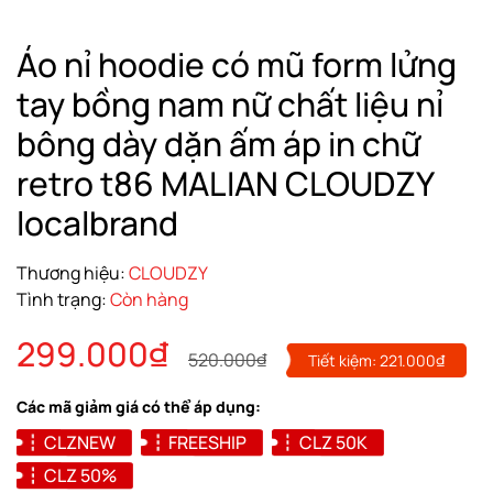
Áo nỉ hoodie có mũ form lửng
tay bồng nam nữ chất liệu nỉ
bông dày dặn ấm áp in chữ
retro t86 MALIAN CLOUDZY
localbrand
Thương hiệu:
CLOUDZY
Tình trạng:
Còn hàng
299.000₫
520.000₫
Tiết kiệm:
221.000₫
Các mã giảm giá có thể áp dụng:
CLZNEW
FREESHIP
CLZ 50K
CLZ 50%