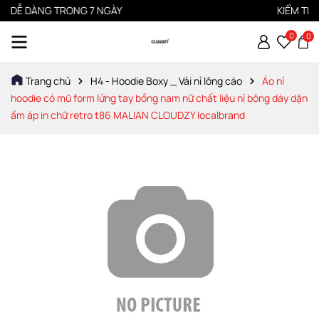
DỄ DÀNG TRONG 7 NGÀY
KIỂM TRA H
0
0
Trang chủ
H4 - Hoodie Boxy _ Vải nỉ lông cáo
Áo nỉ
hoodie có mũ form lửng tay bồng nam nữ chất liệu nỉ bông dày dặn
ấm áp in chữ retro t86 MALIAN CLOUDZY localbrand