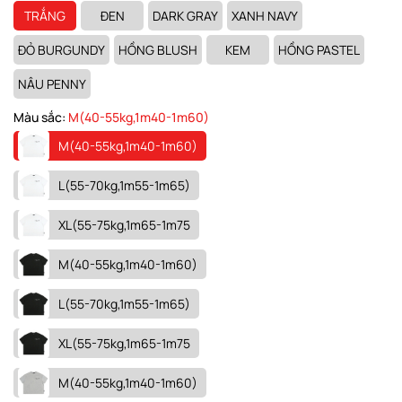
TRẮNG
ĐEN
DARK GRAY
XANH NAVY
ĐỎ BURGUNDY
HỒNG BLUSH
KEM
HỒNG PASTEL
NÂU PENNY
Màu sắc:
M(40-55kg,1m40-1m60)
M(40-55kg,1m40-1m60)
L(55-70kg,1m55-1m65)
XL(55-75kg,1m65-1m75
M(40-55kg,1m40-1m60)
L(55-70kg,1m55-1m65)
XL(55-75kg,1m65-1m75
M(40-55kg,1m40-1m60)