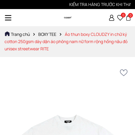
KIỂM TRA HÀNG TRƯỚC KHI THANH TO
0
0
Trang chủ
BOXY TEE
Áo thun boxy CLOUDZY in chữ ký
cotton 250gsm dày dặn áo phông nam nữ form rộng hồng nâu đỏ
unisex streetwear RITE