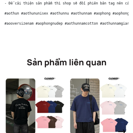
- Để cải thiện sản phẩm thì shop sẽ đổi phiên bản tag nên các
#aothun #aothununisex #aothunnu #aothunnam #aophong #aophongu
#aooversizenam #aophongnudep #aothunnamcotton #aothunnamgiare
Sản phẩm liên quan