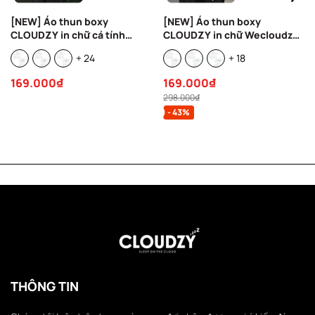
[NEW] Áo thun boxy
[NEW] Áo thun boxy
CLOUDZY in chữ cá tính
CLOUDZY in chữ Wecloudzy
100% cotton 250gsm nam nữ
100% cotton 250gsm dày
+ 24
+ 18
áo phông local brand
dặn áo phông form rộng nam
streetwear đi học RIDE
nữ unisex basic WE
169.000₫
169.000₫
298.000₫
- 43%
THÔNG TIN