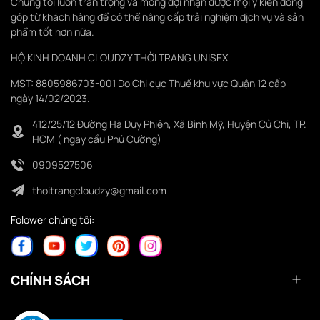
Chúng tôi luôn trân trọng và mong đợi nhận được mọi ý kiến đóng
góp từ khách hàng để có thể nâng cấp trải nghiệm dịch vụ và sản
phẩm tốt hơn nữa.
HỘ KINH DOANH CLOUDZY THỜI TRANG UNISEX
MST: 8805986703-001 Do Chi cục Thuế khu vực Quận 12 cấp
ngày 14/02/2023.
412/25/12 Đường Hà Duy Phiên, Xã Bình Mỹ, Huyện Củ Chi, TP.
HCM ( ngay cầu Phú Cường)
0909527506
thoitrangcloudzy@gmail.com
Folower chúng tôi:
CHÍNH SÁCH