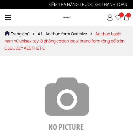
KIỂM TRA HÀNG TRƯỚC KHI THANH TOÁN
0
0
Trang chủ
A1 - Áo thun form Oversize
Áo thun basic
nam nữ unisex tay lỡ phông cotton local brand form rộng cổ tròn
CLOUDZY AESTHETIC