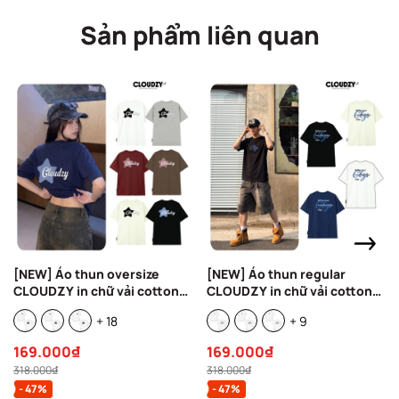
Sản phẩm liên quan
[NEW] Áo thun oversize
[NEW] Áo thun regular
CLOUDZY in chữ vải cotton
CLOUDZY in chữ vải cotton
100% 250gsm form rộng nam
100% 250gsm form rộng nam
+ 18
+ 9
nữ áo phông regular local
nữ áo phông oversize local
brand streetwear basic
brand streetwear basic
169.000₫
169.000₫
NOVA
REFINE
318.000₫
318.000₫
- 47%
- 47%