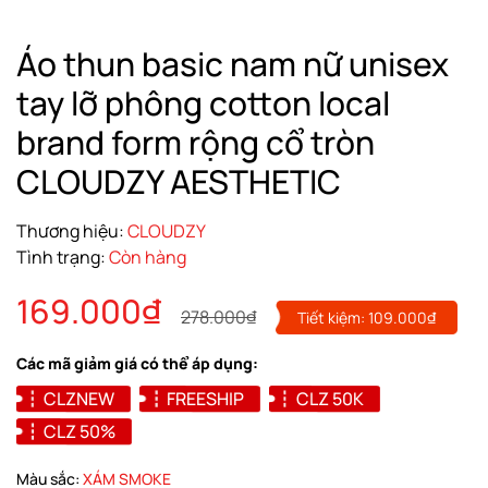
Áo thun basic nam nữ unisex
tay lỡ phông cotton local
brand form rộng cổ tròn
CLOUDZY AESTHETIC
Thương hiệu:
CLOUDZY
Tình trạng:
Còn hàng
169.000₫
278.000₫
Tiết kiệm:
109.000₫
Các mã giảm giá có thể áp dụng:
CLZNEW
FREESHIP
CLZ 50K
CLZ 50%
Màu sắc:
XÁM SMOKE