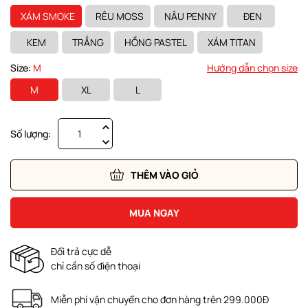
XÁM SMOKE
RÊU MOSS
NÂU PENNY
ĐEN
KEM
TRẮNG
HỒNG PASTEL
XÁM TITAN
Size:
M
Hướng dẫn chọn size
M
XL
L
Số lượng:
THÊM VÀO GIỎ
MUA NGAY
Đổi trả cực dễ
chỉ cần số điện thoại
Miễn phí vận chuyển cho đơn hàng trên 299.000Đ