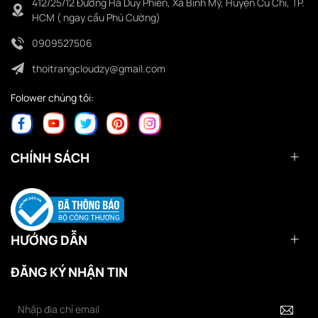
412/25/12 Đường Hà Duy Phiên, Xã Bình Mỹ, Huyện Củ Chi, TP.
HCM ( ngay cầu Phú Cường)
0909527506
thoitrangcloudzy@gmail.com
Folower chúng tôi:
CHÍNH SÁCH
HƯỚNG DẪN
ĐĂNG KÝ NHẬN TIN