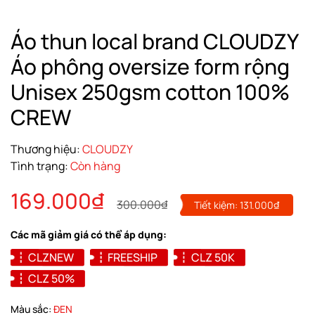
Áo thun local brand CLOUDZY
Áo phông oversize form rộng
Unisex 250gsm cotton 100%
CREW
Thương hiệu:
CLOUDZY
Tình trạng:
Còn hàng
169.000₫
300.000₫
Tiết kiệm:
131.000₫
Các mã giảm giá có thể áp dụng:
CLZNEW
FREESHIP
CLZ 50K
CLZ 50%
Màu sắc:
ĐEN