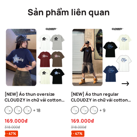
Sản phẩm liên quan
[NEW] Áo thun oversize
[NEW] Áo thun regular
CLOUDZY in chữ vải cotton
CLOUDZY in chữ vải cotton
100% 250gsm form rộng nam
100% 250gsm form rộng nam
+ 18
+ 9
nữ áo phông regular local
nữ áo phông oversize local
brand streetwear basic
brand streetwear basic
169.000₫
169.000₫
NOVA
REFINE
318.000₫
318.000₫
- 47%
- 47%