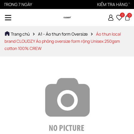
TRONG 7 NGÀY
KIỂM TRA HÀNG TRƯỚ
0
0
Trang chủ
A1 - Áo thun form Oversize
Áo thun local
brand CLOUDZY Áo phông oversize form rộng Unisex 250gsm
cotton 100% CREW