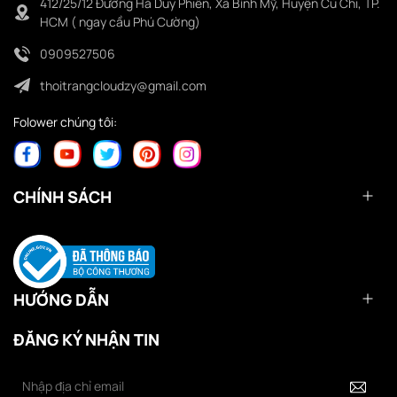
412/25/12 Đường Hà Duy Phiên, Xã Bình Mỹ, Huyện Củ Chi, TP.
HCM ( ngay cầu Phú Cường)
0909527506
thoitrangcloudzy@gmail.com
Folower chúng tôi:
CHÍNH SÁCH
HƯỚNG DẪN
ĐĂNG KÝ NHẬN TIN