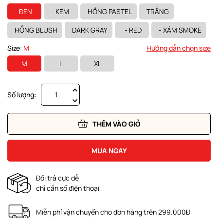
ĐEN
KEM
HỒNG PASTEL
TRẮNG
HỒNG BLUSH
DARK GRAY
- RED
- XÁM SMOKE
Size:
M
Hướng dẫn chọn size
M
L
XL
Số lượng:
THÊM VÀO GIỎ
MUA NGAY
Đổi trả cực dễ
chỉ cần số điện thoại
Miễn phí vận chuyển cho đơn hàng trên 299.000Đ