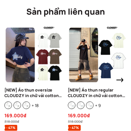
Sản phẩm liên quan
[NEW] Áo thun oversize
[NEW] Áo thun regular
CLOUDZY in chữ vải cotton
CLOUDZY in chữ vải cotton
100% 250gsm form rộng nam
100% 250gsm form rộng nam
+ 18
+ 9
nữ áo phông regular local
nữ áo phông oversize local
brand streetwear basic
brand streetwear basic
169.000₫
169.000₫
NOVA
REFINE
318.000₫
318.000₫
- 47%
- 47%