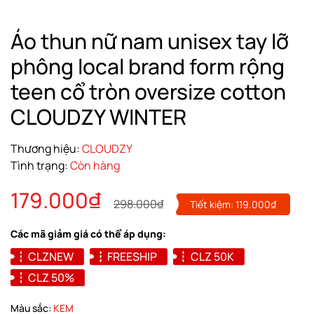
Áo thun nữ nam unisex tay lỡ
phông local brand form rộng
teen cổ tròn oversize cotton
CLOUDZY WINTER
Thương hiệu:
CLOUDZY
Tình trạng:
Còn hàng
179.000₫
298.000₫
Tiết kiệm:
119.000₫
Các mã giảm giá có thể áp dụng:
CLZNEW
FREESHIP
CLZ 50K
CLZ 50%
Màu sắc:
KEM