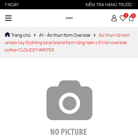
7 NGÀY
KIỂM TRA HÀNG TRƯỚC KHI 
0
0
Trang chủ
A1 - Áo thun form Oversize
Áo thun nữ nam
unisex tay lỡ phông local brand form rộng teen cổ tròn oversize
cotton CLOUDZY WINTER