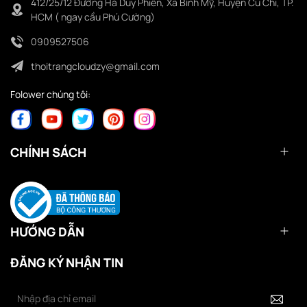
412/25/12 Đường Hà Duy Phiên, Xã Bình Mỹ, Huyện Củ Chi, TP.
HCM ( ngay cầu Phú Cường)
0909527506
thoitrangcloudzy@gmail.com
Folower chúng tôi:
CHÍNH SÁCH
HƯỚNG DẪN
ĐĂNG KÝ NHẬN TIN