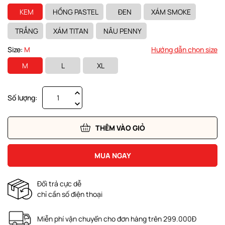
KEM
HỒNG PASTEL
ĐEN
XÁM SMOKE
TRẮNG
XÁM TITAN
NÂU PENNY
Size:
M
Hướng dẫn chọn size
M
L
XL
Số lượng:
THÊM VÀO GIỎ
MUA NGAY
Đổi trả cực dễ
chỉ cần số điện thoại
Miễn phí vận chuyển cho đơn hàng trên 299.000Đ